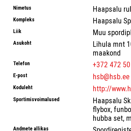
Nimetus
Haapsalu ru
Kompleks
Haapsalu Sp
Liik
Muu spordip
Asukoht
Lihula mnt 1
maakond
Telefon
+372 472 50
E-post
hsb@hsb.ee
Koduleht
http://www.
Sportimisvoimalused
Haapsalu Ska
flybox, funbo
hubba set, m
Andmete allikas
Spordiregist