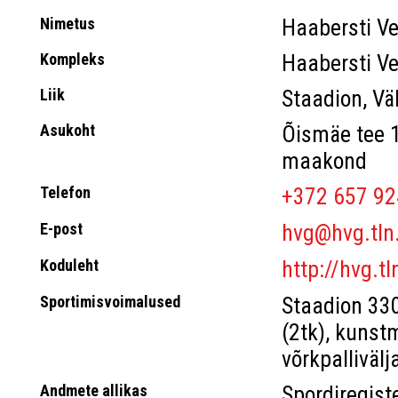
Nimetus
Haabersti Ve
Kompleks
Haabersti 
Liik
Staadion, Väl
Asukoht
Õismäe tee 1
maakond
Telefon
+372 657 92
E-post
hvg@hvg.tln
Koduleht
http://hvg.tl
Sportimisvoimalused
Staadion 330
(2tk), kunst
võrkpallivälj
Andmete allikas
Spordiregist