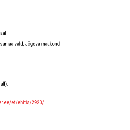
saal
õltsamaa vald, Jõgeva maakond
all).
er.ee/et/ehitis/2920/