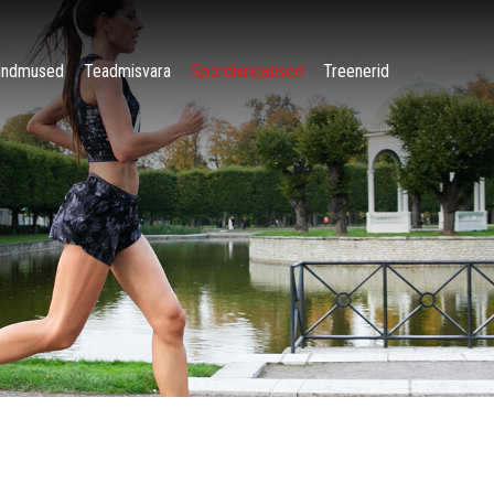
ündmused
Teadmisvara
Spordiarajatised
Treenerid