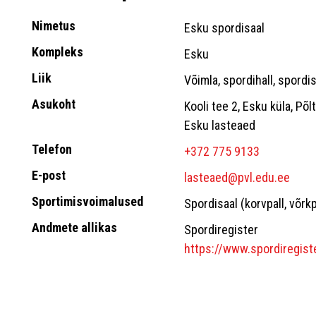
Nimetus
Esku spordisaal
Kompleks
Esku
Liik
Võimla, spordihall, spordi
Asukoht
Kooli tee 2, Esku küla, P
Esku lasteaed
Telefon
+372 775 9133
E-post
lasteaed@pvl.edu.ee
Sportimisvoimalused
Spordisaal (korvpall, võrkp
Andmete allikas
Spordiregister
https://www.spordiregist