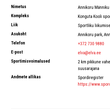
Nimetus
Annikoru Männiku 
Kompleks
Konguta Kooli spo
Liik
Sportliku liikumis
Asukoht
Annikoru park, Ann
Telefon
+372 730 9880
E-post
elva@elva.ee
Sportimisvoimalused
2 km pikkune vahel
suusarajana
Andmete allikas
Spordiregister
https://www.spord