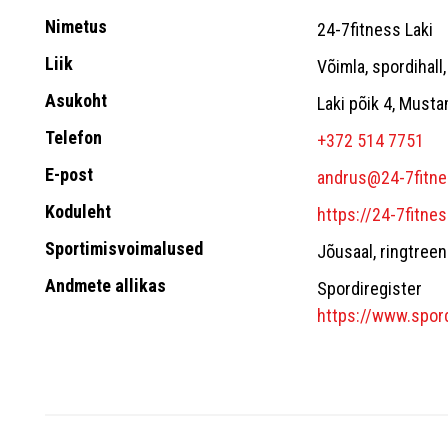
Nimetus
24-7fitness Laki
Liik
Võimla, spordihall
Asukoht
Laki põik 4, Musta
Telefon
+372 514 7751
E-post
andrus@24-7fitne
Koduleht
https://24-7fitne
Sportimisvoimalused
Jõusaal, ringtree
Andmete allikas
Spordiregister
https://www.spord