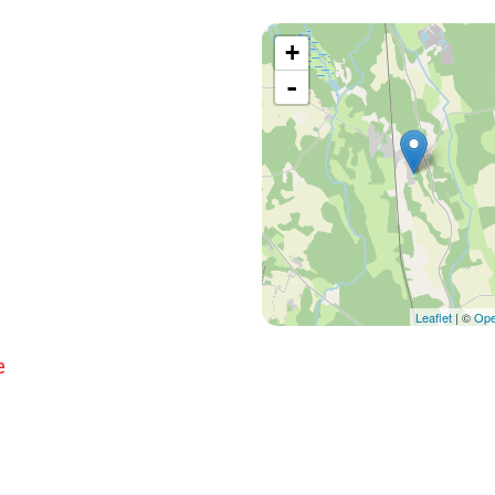
+
-
Leaflet
| ©
Ope
e