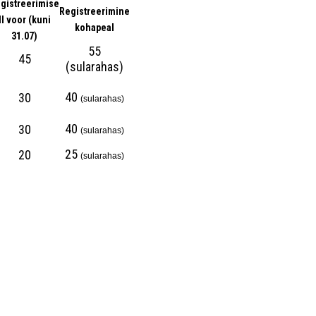
gistreerimise
Registreerimine
II voor (kuni
kohapeal
31.07)
55
45
(sularahas)
40
30
(sularahas)
40
30
(sularahas)
25
20
(sularahas)