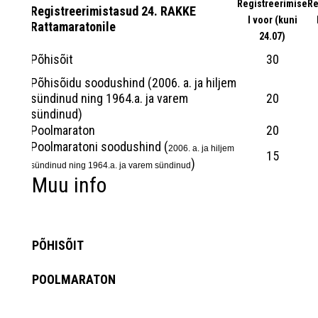
Registreerimise
Re
Registreerimistasud 24. RAKKE
I voor (kuni
Rattamaratonile
24.07)
Põhisõit
30
Põhisõidu soodushind (2006. a. ja hiljem
sündinud ning 1964.a. ja varem
20
sündinud)
Poolmaraton
20
Poolmaratoni soodushind (
2006. a. ja hiljem
15
)
sündinud ning 1964.a. ja varem sündinud
Muu info
PÕHISÕIT
POOLMARATON