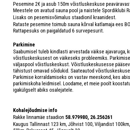
Pesemine 2€ ja asub 150m võistluskeskuse peaväravast
Meestele on avatud sauna pool ja naistele Spordiklubi 
Lisaks on pesemisvõimalus staadionil kraanidest.
Rataste pesemine toimub sauna kõrval katlamaja ees B
Rattapesuks on paigaldatud 6 survepesurit.
Parkimine
Saabumisel tuleb kindlasti arvestada väikse ajavaruga, 
võistluskeskusest on väikeseks probleemiks. Parkimisek
väljaspool võistluskeskust. Võistluskeskusesse pääseva
tähistust omavad sõidukid. Saateautod võistluskeskusest
Parkimise korraldamiseks on vastav meeskond, kes abis
parkimiskoha leidmisel. Loodame, et meie poolt koostat
igakülgselt abiks osalejatele.
Kohalejõudmise info
Rakke linnamäe staadion
58.979980, 26.256261
Kaugus Tallinnast 123 km, Jõhvist 100, Viljandist 100km