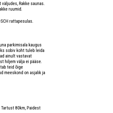
 väljudes, Rakke saunas.
Rakke ruumid.
OSCH rattapesulas.
kuna parkimisala kaugus
s sobiv koht tuleb leida
d ainult vastavat
 hiljem välja ei pääse.
tab teid õige
ud meeskond on asjalik ja
, Tartust 80km, Paidest