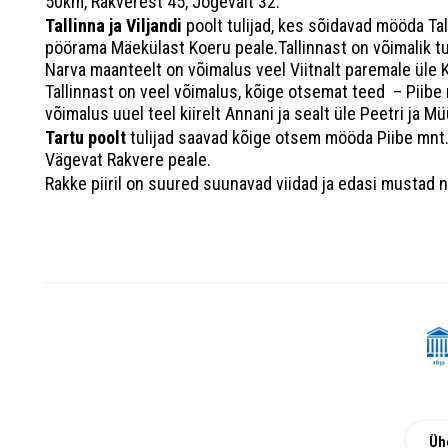
50km, Rakverest 45, Jõgevalt 32.
Tallinna ja Viljandi
poolt tulijad, kes sõidavad mööda Tal
pöörama Mäekülast Koeru peale.Tallinnast on võimalik tull
Narva maanteelt on võimalus veel Viitnalt paremale üle K
Tallinnast on veel võimalus, kõige otsemat teed – Piibe 
võimalus uuel teel kiirelt Annani ja sealt üle Peetri ja Mü
Tartu poolt
tulijad saavad kõige otsem mööda Piibe mnt. 
Vägevat Rakvere peale.
Rakke piiril on suured suunavad viidad ja edasi mustad n
Üh