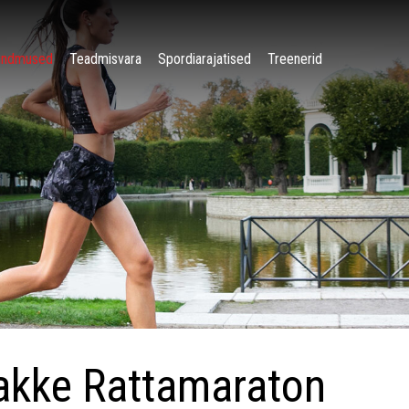
ündmused
Teadmisvara
Spordiarajatised
Treenerid
kke Rattamaraton