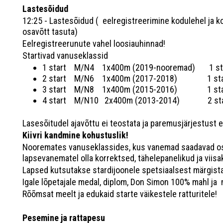
Lastesõidud
12:25 - Lastesõidud ( eelregistreerimine kodulehel ja k
osavõtt tasuta)
Eelregistreerunute vahel loosiauhinnad!
Startivad vanuseklassid
1 start M/N4 1x400m (2019-nooremad) 1 staa
2 start M/N6 1x400m (2017-2018) 1 staad
3 start M/N8 1x400m (2015-2016) 1 staad
4 start M/N10 2x400m (2013-2014) 2 staad
Lasesõitudel ajavõttu ei teostata ja paremusjärjestust e
Kiivri kandmine kohustuslik!
Nooremates vanuseklassides, kus vanemad saadavad osa
lapsevanematel olla korrektsed, tähelepanelikud ja viisa
Lapsed kutsutakse stardijoonele spetsiaalsest märgista
Igale lõpetajale medal, diplom, Don Simon 100% mahl ja 
Rõõmsat meelt ja edukaid starte väikestele ratturitele!
Pesemine ja rattapesu