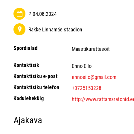
P 04.08.2024
Rakke Linnamäe staadion
Spordialad
Maastikurattasõit
Kontaktisik
Enno Eilo
Kontaktisiku e-post
ennoeilo@gmail.com
Kontaktisiku telefon
+3725153228
Kodulehekülg
http://www.rattamaratonid.e
Ajakava