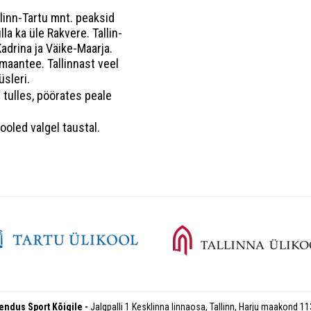
linn-Tartu mnt. peaksid
a ka üle Rakvere. Tallin-
adrina ja Väike-Maarja.
maantee. Tallinnast veel
üsleri.
tulles, pöörates peale
ooled valgel taustal.
endus Sport Kõigile
Jalgpalli 1 Kesklinna linnaosa, Tallinn, Harju maakond 1