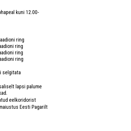
ohapeal kuni 12.00-
dioni ring
ioni ring
ioni ring
ioni ring
i selgitata
liselt lapsi palume
kad.
tud eelkoridorist
maiustus Eesti Pagarilt