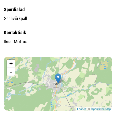
Spordialad
Saalivõrkpall
Kontaktisik
Ilmar Mõttus
+
-
Leaflet
| ©
OpenStreetMap