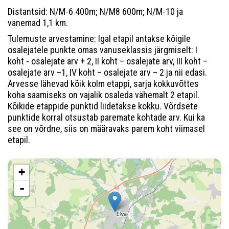
Distantsid: N/M-6 400m; N/M8 600m; N/M-10 ja
vanemad 1,1 km.
Tulemuste arvestamine: Igal etapil antakse kõigile
osalejatele punkte omas vanuseklassis järgmiselt: I
koht - osalejate arv + 2, II koht – osalejate arv, III koht –
osalejate arv –1, IV koht – osalejate arv – 2 ja nii edasi.
Arvesse lähevad kõik kolm etappi, sarja kokkuvõttes
koha saamiseks on vajalik osaleda vähemalt 2 etapil.
Kõikide etappide punktid liidetakse kokku. Võrdsete
punktide korral otsustab paremate kohtade arv. Kui ka
see on võrdne, siis on määravaks parem koht viimasel
etapil.
+
-