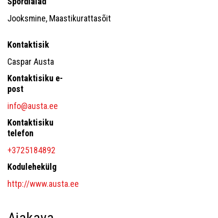
Spordialad
Jooksmine, Maastikurattasõit
Kontaktisik
Caspar Austa
Kontaktisiku e-
post
info@austa.ee
Kontaktisiku
telefon
+3725184892
Kodulehekülg
http://www.austa.ee
Ajakava