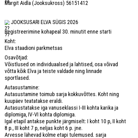
Margit Aidla (Jooksukross) 56151412
JOOKSUSARI ELVA SÜGIS 2026
Registreerimine kohapeal 30. minutit enne starti
Koht:
Elva staadioni parkmetsas
Osavõtjad:
Võistlused on individuaalsed ja lahtised, osa võivad
võtta kõik Elva ja teiste valdade ning linnade
sportlased.
Autasustamine:
Autasustamine toimub sarja kokkuvõttes. Koht ning
kuupäev teatatakse eraldi.
Autasustatakse iga vanuseklassi I-III kohta karika ja
diplomiga, IV-VI kohta diplomiga.
Igal etapil antakse punkte järgmiselt: I koht 10 p, II koht
8 p., III koht 7 p, neljas koht 6 p. jne.
Arvesse lähevad kolme etapi tulemused. sarja