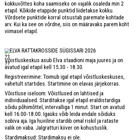
kokkuvõttes koha saamiseks on vajalik osaleda min 2
etapil. Kõikide etappide punktid liidetakse kokku.
Võrdsete punktide korral otsustab paremate kohtade
arv. Kui ka see on võrdne, siis on määravaks parem koht
viimasel etapil.
ELVA RATTAKROSSIDE SÜGISSARI 2026
Võistluskeskus asub Elva staadioni maja juures ja on
avatud igal etapil kell 15.30 - 18.30.
Registreerimine: Toimub igal etapil võistluskeskuses,
vahetult startides. Startimine on elavas järjekorras.
Võistluse iseloom: Võistlused on lahtised ja
individuaalsed. Starditakse igal etapil eraldistardiga
sõidu põhimõttel, intervalliga 1 minut. Start on avatud
kell 16.00-18.00. Igaüks võib leida endale sõiduks
sobiva aja. Iga huviline stardib omal riskil ja rataste
valik on vaba. Jalgratturi kiiver on kohustuslik.
Stardimaksud: Stardimaksu ei ole.