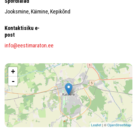
Spordialad
Jooksmine, Käimine, Kepikõnd
Kontaktisiku e-
post
info@eestimaraton.ee
+
-
Leaflet
| ©
OpenStreetMap