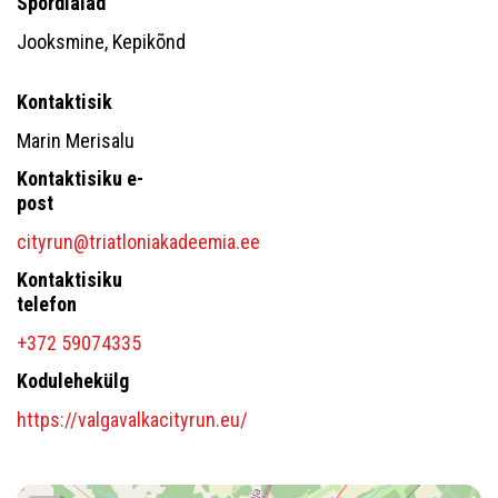
Spordialad
Jooksmine, Kepikõnd
Kontaktisik
Marin Merisalu
Kontaktisiku e-
post
cityrun@triatloniakadeemia.ee
Kontaktisiku
telefon
+372 59074335
Kodulehekülg
https://valgavalkacityrun.eu/