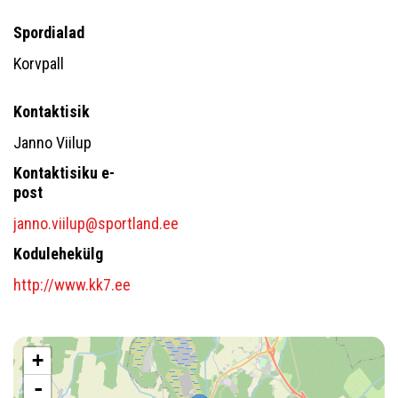
Spordialad
Korvpall
Kontaktisik
Janno Viilup
Kontaktisiku e-
post
janno.viilup@sportland.ee
Kodulehekülg
http://www.kk7.ee
+
-