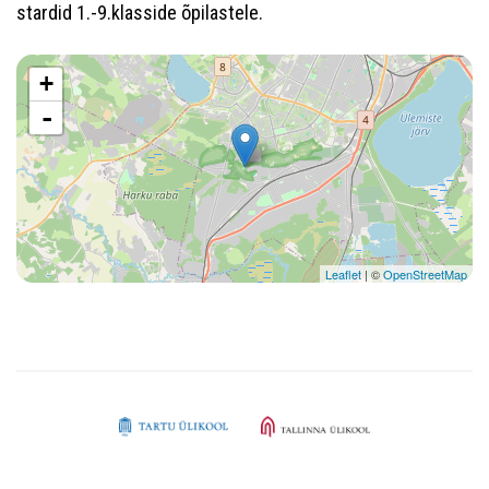
stardid 1.-9.klasside õpilastele.
+
-
Leaflet
| ©
OpenStreetMap