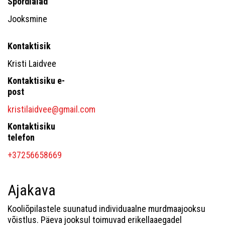
Spordialad
Jooksmine
Kontaktisik
Kristi Laidvee
Kontaktisiku e-
post
kristilaidvee@gmail.com
Kontaktisiku
telefon
+37256658669
Ajakava
Kooliõpilastele suunatud individuaalne murdmaajooksu
võistlus. Päeva jooksul toimuvad erikellaaegadel